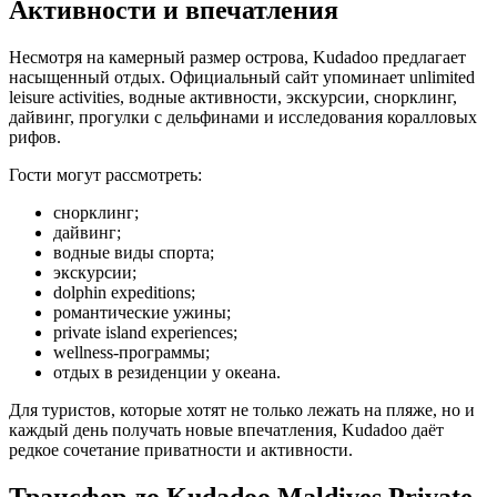
Активности и впечатления
Несмотря на камерный размер острова, Kudadoo предлагает
насыщенный отдых. Официальный сайт упоминает unlimited
leisure activities, водные активности, экскурсии, снорклинг,
дайвинг, прогулки с дельфинами и исследования коралловых
рифов.
Гости могут рассмотреть:
снорклинг;
дайвинг;
водные виды спорта;
экскурсии;
dolphin expeditions;
романтические ужины;
private island experiences;
wellness-программы;
отдых в резиденции у океана.
Для туристов, которые хотят не только лежать на пляже, но и
каждый день получать новые впечатления, Kudadoo даёт
редкое сочетание приватности и активности.
Трансфер до Kudadoo Maldives Private