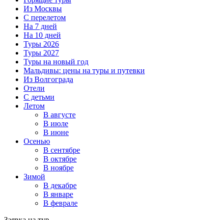
Из Москвы
С перелетом
На 7 дней
На 10 дней
Туры 2026
Туры 2027
Туры на новый год
Мальдивы: цены на туры и путевки
Из Волгограда
Отели
С детьми
Летом
В августе
В июле
В июне
Осенью
В сентябре
В октябре
В ноябре
Зимой
В декабре
В январе
В феврале
Заявка на тур