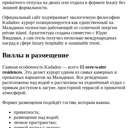
приватного отпуска на двоих или отдыха в формате luxury без
лишней формальности.
Официальный сайт подчёркивает экологичную философию
Kudadoo: курорт позиционируется как единственный на
Мальдивах полностью работающий от солнечной энергии
private island. Архитектура создана совместно с Юдзи
Ямадзаки, а сам отель получил несколько международных
наград в сфере luxury hospitality и sustainable resort.
Виллы и размещение
Главная особенность Kudadoo — всего
15 over-water
residences
. Это делает курорт одним из самых камерных и
приватных вариантов на Мальдивах. Все резиденции
расположены над водой и рассчитаны на уединённый отдых с
прямым доступом к лагуне, просторной террасой и приватной
атмосферой.
Формат размещения подойдёт гостям, которым важны:
приватность;
размещение над водой;
личное пространство;
прямой выход к океану;