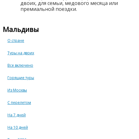
двоих, для семьи, медового месяца или
премиальной поездки.
Мальдивы
О стране
Туры на двоих
Все включено
Горящие туры
Из Москвы
С перелетом
На 7 дней
На 10 дней